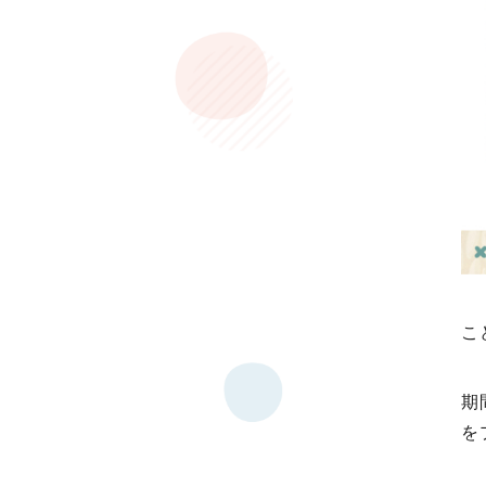
こ
期
を