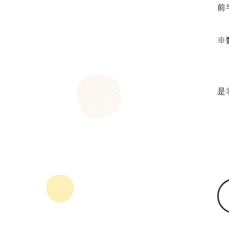
前
※
是