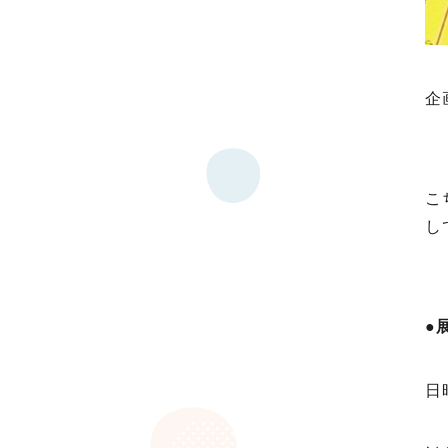
企
こ
し
●
日