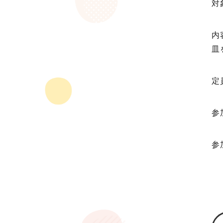
対
内
皿
定
参
参